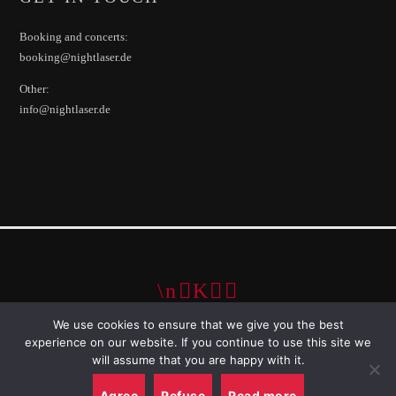
Booking and concerts:
booking@nightlaser.de
Other:
info@nightlaser.de
We use cookies to ensure that we give you the best
© 2024 Night Laser GbR. All Rights Reserved
experience on our website. If you continue to use this site we
STARTSEITE
IMPRESSUM
will assume that you are happy with it.
DATENSCHUTZERKLÄRUNG
AGB
WIDERRUFSRECHT
Agree
Refuse
Read more