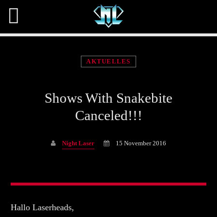
AKTUELLES
Shows With Snakebite
Share This Page On:
Canceled!!!
Night Laser
15 November 2016
Twitter
Facebook
Hallo Laserheads,
Pinterest